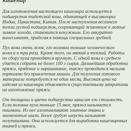
Кашемир
Для изготовления настоящего кашемира используется
подшерсток тибетской козы, обитающей в высокогорье
Индии, Пакистана, Китая. После наступления весеннего
тепла густой подшерсток, согревающий животное в лютые
зимние холода, становится ненужным. Его аккуратно
вычесывают, прибегая к помощи специальных гребней.
Пух козы очень легок, его волокна тоньше человеческого
волоса в три раза. Кроме того, он мягкий и теплый. Работы
по сбору пуха проводятся вручную. С одной козы в среднем
удается собрать не более 100 г сырья. Дальнейшая обработка
пряжи, прядение и окрашивание, также проводится малыми
партиями без привлечения машин. Для получения готового
материала потребуется не один месяц. Высокая цена на
изделия из кашемира объясняется существенными затратами
на изготовление пряжи.
От толщины и цвета подшерстка зависит его стоимость.
Если волокна пуха тоньше 15 мкм, пряжа называется
пашмина. Из нее изготавливают элитные ткани и
знаменитые шали. Более грубую шерсть называют
полупашмина. Она используется для выработки кашемировых
тканей и пряжи.