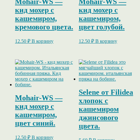
Mohair-WS —
Mohair-WS —
кид мохер c
кид мохер c
кашемиром,
кашемиром,
кремового цвета.
цвет голубой.
12.50
₽
В корзину
12.50
₽
В корзину
Selene от Filidea
Mohair-WS —
хлопок с
кид мохер c
кашемиром
кашемиром,
джинсового
цвет синий.
цвета.
12.50
₽
В корзину