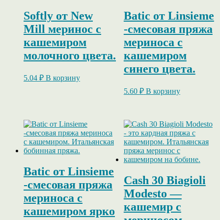
Softly от New
Batic от Linsieme
Mill меринос с
-смесовая пряжа
кашемиром
мериноса с
молочного цвета.
кашемиром
синего цвета.
5.04
₽
В корзину
5.60
₽
В корзину
Batic от Linsieme
Cash 30 Biagioli
-смесовая пряжа
Modesto —
мериноса с
кашемир c
кашемиром ярко
мериносом