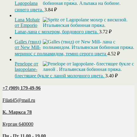
Lagopolana
синего цвета.
3.84
₽
Lana Mohair
от Emporio
Lanar-лана с мохером, бордового цвета.
3.72
₽
Galles (твид)
от New Mill-
меринос с полиамидом, темно серого цвета
4.52
₽
Penelope от
lagopolane-
блестящее букле с ланой молочного цвета.
3.40
₽
+7 (909) 179‑49-96
Filati45@mail.ru
К. Маркса 78
Курган 640000
Пн - Пт 11.00 - 19.00