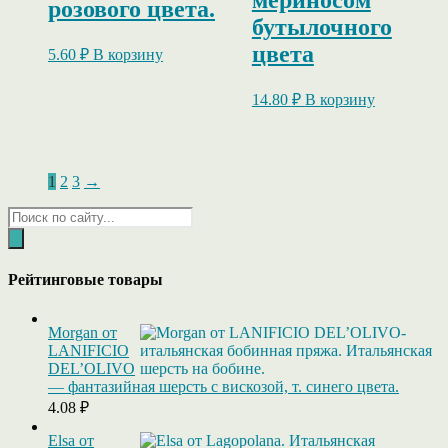
розового цвета.
бутылочного
цвета
5.60
₽
В корзину
14.80
₽
В корзину
1
2
3
→
Поиск
товаров
Рейтинговые товары
Morgan от
LANIFICIO
DEL’OLIVO
— фантазийная шерсть с вискозой, т. синего цвета.
4.08
₽
Elsa от