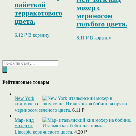
пайеткой
мохер с
терракотового
мериносом
цвета.
голубого цвета.
6.12
₽
В корзину
6.11
₽
В корзину
Поиск
товаров
Рейтинговые товары
New York
кид мохер с
мериносом зеленого цвета.
6.11
₽
Map- кид
мохер от
Lineapiu коричневого цвета.
4.20
₽