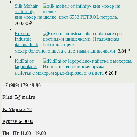
Silk Mohair
от Infinity,
кид мохер на шелке, цвет 6553 PETROL петроль.
760.00
₽
Roxi от
Industria
italiana filati
мохер болотного цвета с цветными шишечками.
3.84
₽
KidPai от
lagopolane-
пайетка с мохером ярко-бирюзового цвета
6.20
₽
+7 (909) 179‑49-96
Filati45@mail.ru
К. Маркса 78
Курган 640000
Пн - Пт 11.00 - 19.00