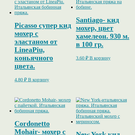
Santiago- кид
Picasso супер кид
мохер, цвет
мохер с
хамелеон. 930 м.
эластаном от
в 100 гр.
LineaPiu,
коньячного
3.60
₽
В корзину
цвета.
4.80
₽
В корзину
Cordonetto
Mohair- мохер с
New York кид