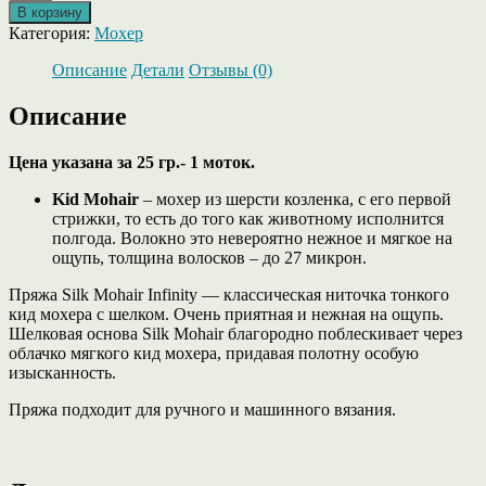
товара
В корзину
Silk
Категория:
Мохер
Mohair
от
Описание
Детали
Отзывы (0)
Infinity,
кид
Описание
мохер
на
Цена указана за 25 гр.- 1 моток.
шелке,
цвет
Kid Mohair
– мохер из шерсти козленка, с его первой
1099
стрижки, то есть до того как животному исполнится
BLACK
полгода. Волокно это невероятно нежное и мягкое на
(черный)
ощупь, толщина волосков – до 27 микрон.
Пряжа Silk Mohair Infinity — классическая ниточка тонкого
кид мохера с шелком. Очень приятная и нежная на ощупь.
Шелковая основа Silk Mohair благородно поблескивает через
облачко мягкого кид мохера, придавая полотну особую
изысканность.
Пряжа подходит для ручного и машинного вязания.