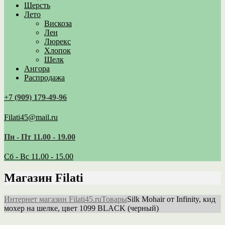
Шерсть
Лето
Вискоза
Лен
Люрекс
Хлопок
Шелк
Ангора
Распродажа
+7 (909) 179‑49-96
Filati45@mail.ru
Пн - Пт 11.00 - 19.00
Сб - Вс 11.00 - 15.00
Магазин Filati
Интернет магазин Filati45.ru
Товары
Silk Mohair от Infinity, кид
мохер на шелке, цвет 1099 BLACK (черный)