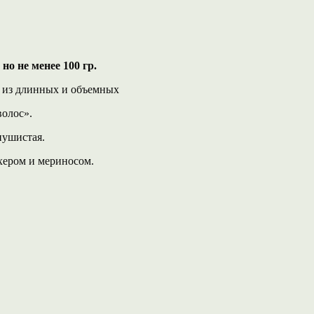
но не менее 100 гр.
й из длинных и объемных
волос».
пушистая.
хером и мериносом.