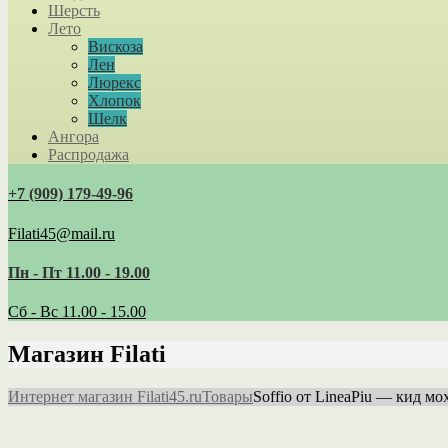
Шерсть
Лето
Вискоза
Лен
Люрекс
Хлопок
Шелк
Ангора
Распродажа
+7 (909) 179‑49-96
Filati45@mail.ru
Пн - Пт 11.00 - 19.00
Сб - Вс 11.00 - 15.00
Магазин Filati
Интернет магазин Filati45.ru
Товары
Soffio от LineaPiu — кид м