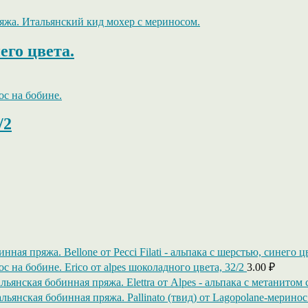
его цвета.
/2
Bellone от Pecci Filati - альпака с шерстью, синего ц
Erico от alpes шоколадного цвета, 32/2
3.00
₽
Elettra от Alpes - альпака c метанитом 
Pallinato (твид) от Lagopolane-меринос