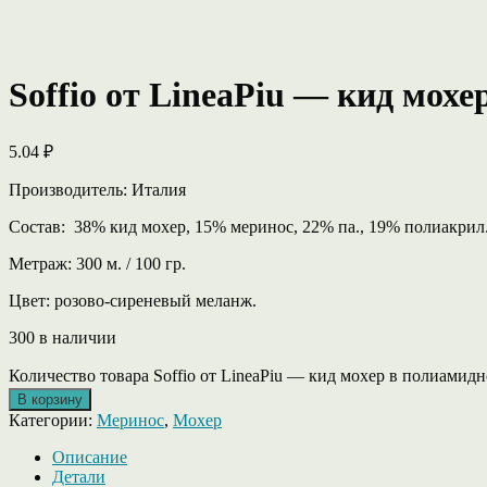
Soffio от LineaPiu — кид мох
5.04
₽
Производитель: Италия
Состав: 38% кид мохер, 15% меринос, 22% па., 19% полиакрил
Метраж: 300 м. / 100 гр.
Цвет: розово-сиреневый меланж.
300 в наличии
Количество товара Soffio от LineaPiu — кид мохер в полиамидн
В корзину
Категории:
Меринос
,
Мохер
Описание
Детали