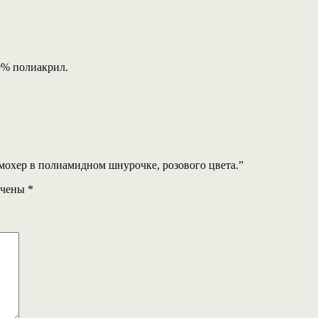
9% полиакрил.
д мохер в полиамидном шнурочке, розового цвета.”
ечены
*