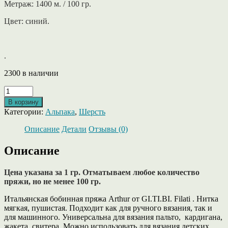
Метраж: 1400 м. / 100 гр.
Цвет: синий.
.
2300 в наличии
Количество
товара
В корзину
Arthur
Категории:
Альпака
,
Шерсть
от
GiTiBi-
Описание
Детали
Отзывы (0)
альпака
с
Описание
ланой
синего
Цена указана за 1 гр. Отматываем любое количество
цвета.
пряжи, но не менее 100 гр.
Итальянская бобинная пряжа Arthur от GI.TI.BI. Filati . Нитка
мягкая, пушистая. Подходит как для ручного вязания, так и
для машинного. Универсальна для вязания пальто, кардигана,
жакета, свитера. Можно использовать для вязания детских