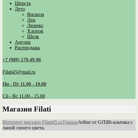
Шерсть
Лето
Вискоза
Лен
Люрекс
Хлопок
Шелк
Ангора
Распродажа
+7 (909) 179‑49-96
Filati45@mail.ru
Пн - Пт 11.00 - 19.00
Сб - Вс 11.00 - 15.00
Магазин Filati
Интернет магазин Filati45.ru
Товары
Arthur от GiTiBi-альпака с
ланой синего цвета.