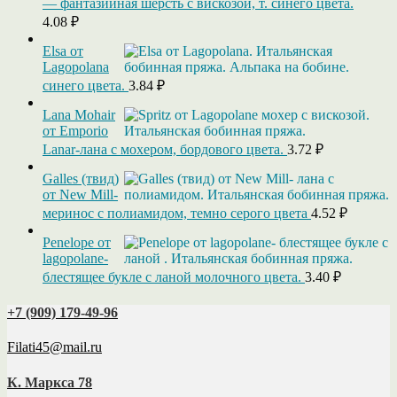
— фантазийная шерсть с вискозой, т. синего цвета.
4.08
₽
Elsa от
Lagopolana
синего цвета.
3.84
₽
Lana Mohair
от Emporio
Lanar-лана с мохером, бордового цвета.
3.72
₽
Galles (твид)
от New Mill-
меринос с полиамидом, темно серого цвета
4.52
₽
Penelope от
lagopolane-
блестящее букле с ланой молочного цвета.
3.40
₽
+7 (909) 179‑49-96
Filati45@mail.ru
К. Маркса 78