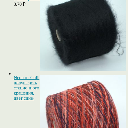
3.70
₽
Neon от Cofil
полушерсть
секционного
крашения,
цвет сине-