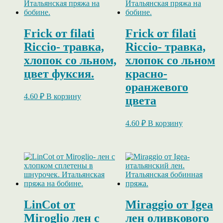
Frick от filati
Frick от filati
Riccio- травка,
Riccio- травка,
хлопок со льном,
хлопок со льном
цвет фуксия.
красно-
оранжевого
4.60
₽
В корзину
цвета
4.60
₽
В корзину
LinCot от
Miraggio от Igea
Miroglio лен с
лен оливкового