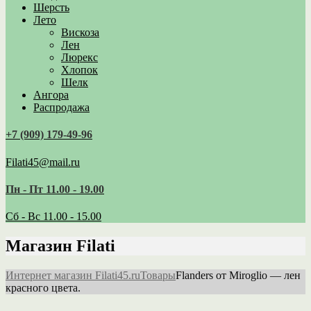
Шерсть
Лето
Вискоза
Лен
Люрекс
Хлопок
Шелк
Ангора
Распродажа
+7 (909) 179‑49-96
Filati45@mail.ru
Пн - Пт 11.00 - 19.00
Сб - Вс 11.00 - 15.00
Магазин Filati
Интернет магазин Filati45.ru
Товары
Flanders от Miroglio — лен
красного цвета.