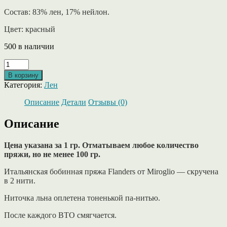
Состав: 83% лен, 17% нейлон.
Цвет: красный
500 в наличии
Количество
товара
В корзину
Flanders
Категория:
Лен
от
Miroglio
Описание
Детали
Отзывы (0)
-
лен
Описание
красного
цвета.
Цена указана за 1 гр. Отматываем любое количество
пряжи, но не менее 100 гр.
Итальянская бобинная пряжа Flanders от Miroglio — скручена
в 2 нити.
Ниточка льна оплетена тоненькой па-нитью.
После каждого ВТО смягчается.