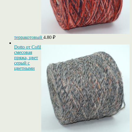
терракотовый
4.80
₽
Dotto от Cofil
смесовая
пряжа, цвет
серый с
цветными