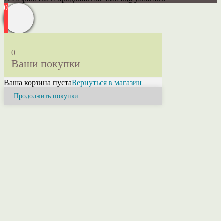
0
0
Ваши покупки
Ваша корзина пуста
Вернуться в магазин
Продолжить покупки
Close
this
module
Привет! Я Ольга.
Если у Вас возникли вопросы или нужна
консультация свяжитесь со мной. Я помогу
разобраться в ассортименте, расскажу о
свойствах пряжи, ее составах и расцветках.