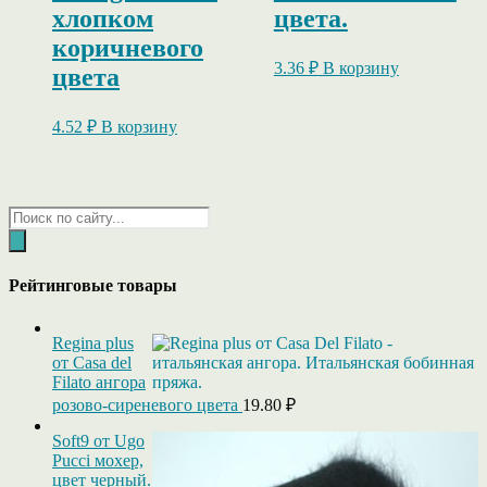
хлопком
цвета.
коричневого
3.36
₽
В корзину
цвета
4.52
₽
В корзину
Поиск
товаров
Рейтинговые товары
Regina plus
от Casa del
Filato ангора
розово-сиреневого цвета
19.80
₽
Soft9 от Ugo
Pucci мохер,
цвет черный.