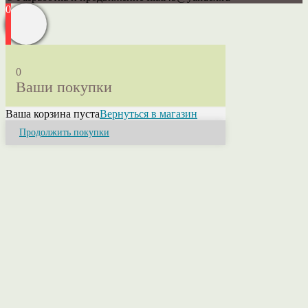
0
0
Ваши покупки
Ваша корзина пуста
Вернуться в магазин
Продолжить покупки
Close
this
module
Привет! Я Ольга.
Если у Вас возникли вопросы или нужна
консультация свяжитесь со мной. Я помогу
разобраться в ассортименте, расскажу о
свойствах пряжи, ее составах и расцветках.