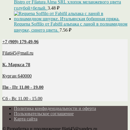
Bistro от Filatura Alma SRL хлопок меланжевого цвета
голубой+белый.
3.48
₽
Requena Soffilo от Fabifil альпака с ланой в полиамидном
шнурке, синего цвета.
7.56
₽
+7 (909) 179‑49-96
Filati45@mail.ru
К. Маркса 78
Курган 640000
Пн - Пт 11.00 - 19.00
Сб - Вс 11.00 - 15.00
Политика конфиденциальности и оферта
Пользовательское соглашение
Карта сайта
© Разработка и продвижение filati45@yandex.ru