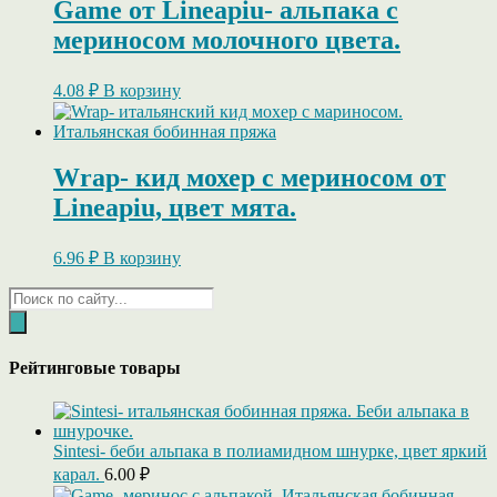
Game от Lineapiu- альпака c
мериносом молочного цвета.
4.08
₽
В корзину
Wrap- кид мохер c мериносом от
Lineapiu, цвет мята.
6.96
₽
В корзину
Поиск
товаров
Рейтинговые товары
Sintesi- беби альпака в полиамидном шнурке, цвет яркий
карал.
6.00
₽