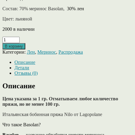
5.40 ₽.
Состав: 70% меринос Basolan,
30% лен
Цвет: льняной
2000 в наличии
Количество
товара
В корзину
Nilo
Категории:
Лен
,
Меринос
,
Распродажа
от
Lagopolane
Описание
лен
Детали
c
Отзывы (0)
мериносом
Basolan
Описание
льняного
цвета
Цена указана за 1 гр. Отматываем любое количество
пряжи, но не менее 100 гр.
Итальянская бобинная пряжа Nilo от Lagopolane
Что такое Basolan?
Basolan
— название обработки шерсти мериноса.