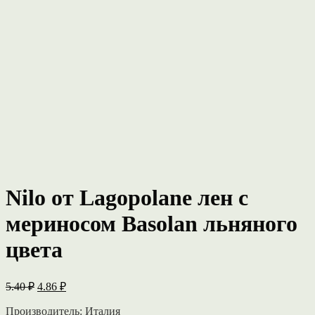
Nilo от Lagopolane лен c
мериносом Basolan льняного
цвета
Первоначальная
Текущая
5.40
₽
4.86
₽
цена
цена:
составляла
Производитель: Италия
4.86 ₽.