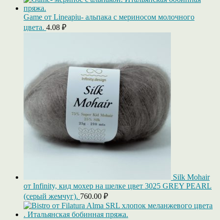
Game от Lineapiu- альпака c мериносом молочного
цвета.
4.08
₽
Silk Mohair
от Infinity, кид мохер на шелке цвет 3025 GREY PEARL
(серый жемчуг).
760.00
₽