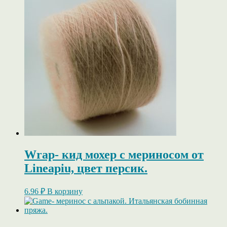
Wrap- кид мохер c мериносом от
Lineapiu, цвет персик.
6.96
₽
В корзину