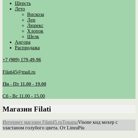
Шерсть
Лето
Вискоза
Лен
Люрекс
Хлопок
Шелк
Ангора
Распродажа
+7 (909) 179‑49-96
Filati45@mail.ru
Пн - Пт 11.00 - 19.00
Сб - Вс 11.00 - 15.00
Магазин Filati
Интернет магазин Filati45.ru
Товары
Visone кид мохер с
эластаном голубого цвета. От LineaPiu