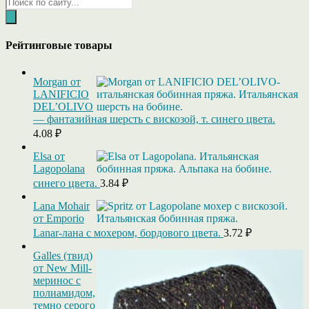
Поиск
товаров
Рейтинговые товары
Morgan от
LANIFICIO
DEL’OLIVO
— фантазийная шерсть с вискозой, т. синего цвета.
4.08
₽
Elsa от
Lagopolana
синего цвета.
3.84
₽
Lana Mohair
от Emporio
Lanar-лана с мохером, бордового цвета.
3.72
₽
Galles (твид)
от New Mill-
меринос с
полиамидом,
темно серого