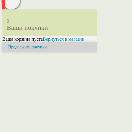
0
Ваши покупки
Ваша корзина пуста
Вернуться в магазин
Продолжить покупки
Close
this
module
Привет! Я Ольга.
Если у Вас возникли вопросы или нужна
консультация свяжитесь со мной. Я помогу
разобраться в ассортименте, расскажу о
свойствах пряжи, ее составах и расцветках.
Помогу оформить заказ или приму его лично.