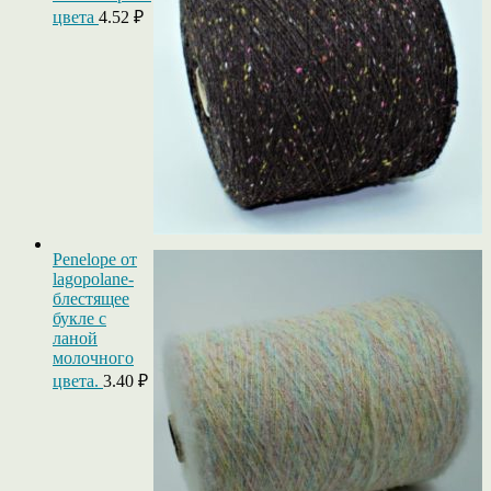
цвета
4.52
₽
Penelope от
lagopolane-
блестящее
букле с
ланой
молочного
цвета.
3.40
₽