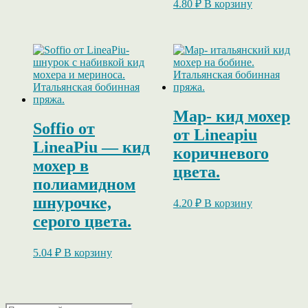
4.80
₽
В корзину
Map- кид мохер
Soffio от
от Lineapiu
LineaPiu — кид
коричневого
мохер в
цвета.
полиамидном
шнурочке,
4.20
₽
В корзину
серого цвета.
5.04
₽
В корзину