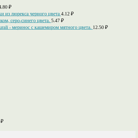
4.80
₽
и из люрекса черного цвета
4.12
₽
лком, серо-синего цвета.
5.47
₽
naturali - меринос с кашемиром мятного цвета.
12.50
₽
0
₽