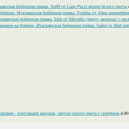
Soft9 от Lane Pucci мохер белого цвета
Fontina от Alma шишибрик
Irish от Miroglio (твид)- меринос с ше
Sailor от filati 
gopolane - блестящий шнурок, светло серого цвета с серебром
4.9