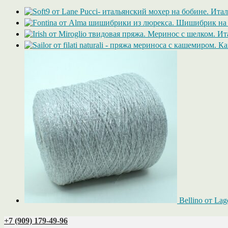
Bellino от La
+7 (909) 179‑49-96