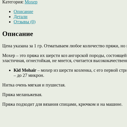
Категория:
Мохер
кид
мохер
Описание
от
Детали
Lineapiu
Отзывы (0)
коричневого
цвета.
Описание
Цена указана за 1 гр. Отматываем любое количество пряжи, но 
Мохер – это пряжа их шерсти коз ангорской породы, состояще
эластичная, огнестойкая, не мнется, считается высококачеств
Kid Mohair
– мохер из шерсти козленка, с его первой ст
– до 27 микрон.
Нитка очень мягкая и пушистая.
Пряжа меланьжевая.
Пряжа подходит для вязания спицами, крючком и на машине.