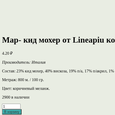
Map- кид мохер от Lineapiu к
4.20
₽
Производитель: Италия
Состав: 23% кид мохер, 40% вискоза, 19% п/а, 17% п/акрил, 1% 
Метраж: 800 м. / 100 гр.
Цвет: коричневый меланж.
2900 в наличии
Количество
товара
В корзину
Map-