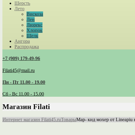
Шерсть
Лето
Вискоза
Лен
Люрекс
Хлопок
Шелк
Ангора
Распродажа
+7 (909) 179‑49-96
Filati45@mail.ru
Пн - Пт 11.00 - 19.00
Сб - Вс 11.00 - 15.00
Магазин Filati
Интернет магазин Filati45.ru
Товары
Map- кид мохер от Lineapiu 