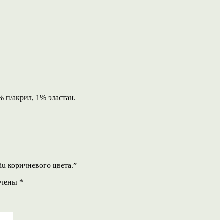
% п/акрил, 1% эластан.
iu коричневого цвета.”
ечены
*