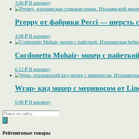
3.60
₽
В корзину
Preppy от фабрики Pecci — шерсть с
4.08
₽
В корзину
Cordonetto Mohair- мохер с пайеткой
6.12
₽
В корзину
Wrap- кид мохер c мериносом от Line
6.96
₽
В корзину
Поиск
товаров
Рейтинговые товары