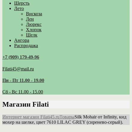
Шерсть
Лето
Вискоза
Лен
Люрекс
Хлопок
Шелк
Ангора
Распродажа
+7 (909) 179‑49-96
Filati45@mail.ru
Пн - Пт 11.00 - 19.00
Сб - Вс 11.00 - 15.00
Магазин Filati
Интернет магазин Filati45.ru
Товары
Silk Mohair от Infinity, кид
мохер на шелке, цвет 7610 LILAC GREY (сиренево-серый).