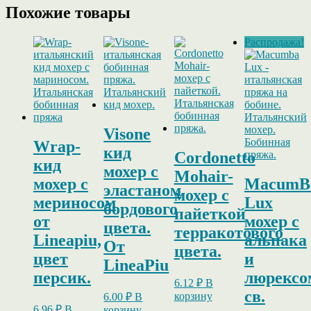
Похожие товары
Распродажа!
Visone
Wrap-
кид
Cordonetto
кид
мохер с
Mohair-
мохер c
MacumB
эластаном
мохер с
мериносом
Lux
бордового
пайеткой
от
мохер с
цвета.
терракотового
Lineapiu,
альпака
От
цвета.
цвет
и
LineaPiu
персик.
люрексо
6.12
₽
В
св.
корзину
6.00
₽
В
6.96
₽
В
корзину