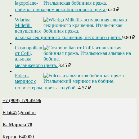
lagopolane-
пайетка с мохером ярко-бирюзового цвета
6.20
₽
Wlariga
Millefili-
вспушенная
альпака секционного крашения, песочного цвета.
9.80
₽
Cosmopolitan
от Cofil,
альпака
меланжевого цвета.
3.45
₽
Folco -
меринос с
полиэстером, цвет - голубой.
4.57
₽
+7 (909) 179‑49-96
Filati45@mail.ru
К. Маркса 78
Курган 640000