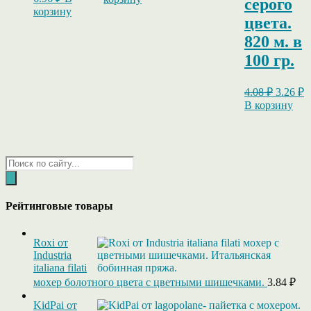
серого
корзину
цвета.
820 м. в
100 гр.
Первон
Т
4.08
₽
3.26
₽
цена
ц
В корзину
составл
3
4.08 ₽.
Поиск
товаров
Рейтинговые товары
Roxi от
Industria
italiana filati
мохер болотного цвета с цветными шишечками.
3.84
₽
KidPai от