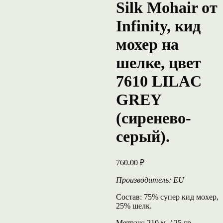
Silk Mohair от
Infinity, кид
мохер на
шелке, цвет
7610 LILAC
GREY
(сиренево-
серый).
760.00
₽
Производитель: EU
Состав: 75% супер кид мохер,
25% шелк.
Метраж: 210 м. / 25 гр.