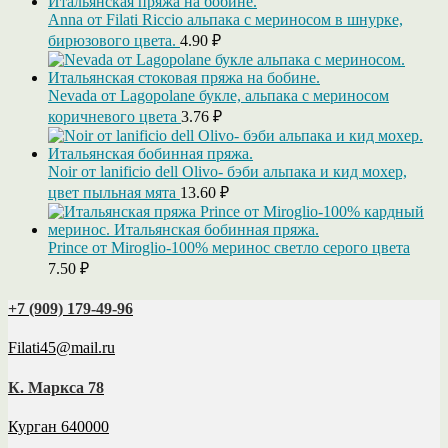
Anna от Filati Riccio альпака с мериносом в шнурке,
бирюзового цвета.
4.90
₽
Nevada от Lagopolane букле, альпака с мериносом
коричневого цвета
3.76
₽
Noir от lanificio dell Olivo- бэби альпака и кид мохер,
цвет пыльная мята
13.60
₽
Prince от Miroglio-100% меринос светло серого цвета
7.50
₽
+7 (909) 179‑49-96
Filati45@mail.ru
К. Маркса 78
Курган 640000