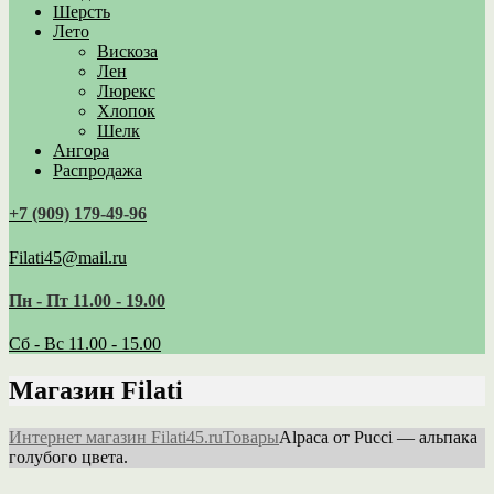
Шерсть
Лето
Вискоза
Лен
Люрекс
Хлопок
Шелк
Ангора
Распродажа
+7 (909) 179‑49-96
Filati45@mail.ru
Пн - Пт 11.00 - 19.00
Сб - Вс 11.00 - 15.00
Магазин Filati
Интернет магазин Filati45.ru
Товары
Alpaca от Pucci — альпака
голубого цвета.