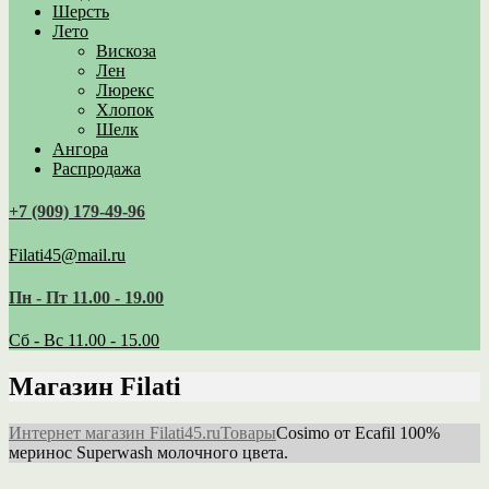
Шерсть
Лето
Вискоза
Лен
Люрекс
Хлопок
Шелк
Ангора
Распродажа
+7 (909) 179‑49-96
Filati45@mail.ru
Пн - Пт 11.00 - 19.00
Сб - Вс 11.00 - 15.00
Магазин Filati
Интернет магазин Filati45.ru
Товары
Cosimo от Ecafil 100%
меринос Superwash молочного цвета.