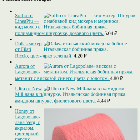
Soffio от
LineaPiu —
кид мохер в
полиамидном шнурочке, розового цвета.
5.04
₽
Dallas мохер
от Filati
Riccio, цвет- ярко зеленый.
4.20
₽
Aurora от
Lagopolane-
метанит с вискозой синего цвета с золотом.
4.80
₽
Ultra от New
Mill-лана в п/
амидном шнурке, фиолетового цвета.
4.44
₽
Honey от
Lagopolane-
лана Verg. с
акрилом,
цвет яркий
персик.