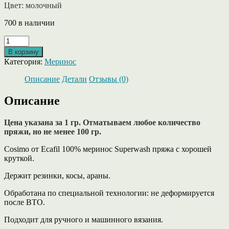
Цвет: молочный
700 в наличии
Количество
товара
В корзину
Cosimo
Категория:
Меринос
от
Ecafil
Описание
Детали
Отзывы (0)
100%
меринос
Описание
Superwash
молочного
Цена указана за 1 гр. Отматываем любое количество
цвета.
пряжи, но не менее 100 гр.
Cosimo от Ecafil 100% меринос Superwash пряжа с хорошей
круткой.
Держит резинки, косы, араны.
Обработана по специальной технологии: не деформируется
после ВТО.
Подходит для ручного и машинного вязания.