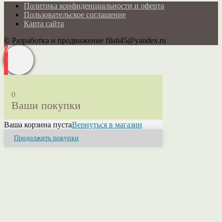
Политика конфиденциальности и оферта
Пользовательское соглашение
Карта сайта
© Разработка и продвижение filati45@yandex.ru
0
0
Ваши покупки
Ваша корзина пуста
Вернуться в магазин
Продолжить покупки
Close
this
module
Привет! Я Ольга.
Если у Вас возникли вопросы или нужна