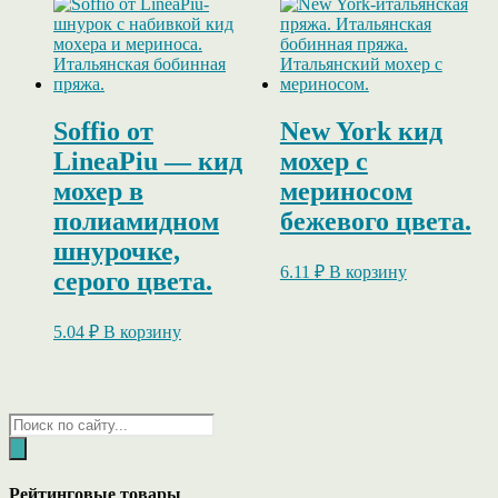
Soffio от
New York кид
LineaPiu — кид
мохер с
мохер в
мериносом
полиамидном
бежевого цвета.
шнурочке,
6.11
₽
В корзину
серого цвета.
5.04
₽
В корзину
Поиск
товаров
Рейтинговые товары