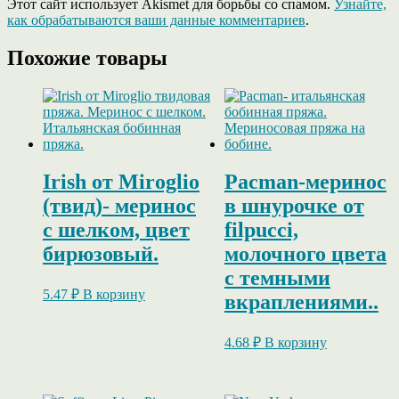
Этот сайт использует Akismet для борьбы со спамом.
Узнайте,
как обрабатываются ваши данные комментариев
.
Похожие товары
Irish от Miroglio
Pacman-меринос
(твид)- меринос
в шнурочке от
с шелком, цвет
filpucci,
бирюзовый.
молочного цвета
с темными
5.47
₽
В корзину
вкраплениями..
4.68
₽
В корзину