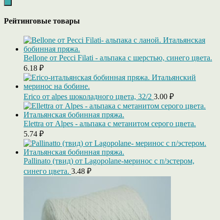
Рейтинговые товары
Bellone от Pecci Filati - альпака с шерстью, синего цвета.
6.18
₽
Erico от alpes шоколадного цвета, 32/2
3.00
₽
Elettra от Alpes - альпака c метанитом серого цвета.
5.74
₽
Pallinato (твид) от Lagopolane-меринос с п/эстером,
синего цвета.
3.48
₽