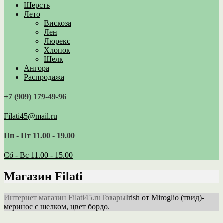
Шерсть
Лето
Вискоза
Лен
Люрекс
Хлопок
Шелк
Ангора
Распродажа
+7 (909) 179‑49-96
Filati45@mail.ru
Пн - Пт 11.00 - 19.00
Сб - Вс 11.00 - 15.00
Магазин Filati
Интернет магазин Filati45.ru
Товары
Irish от Miroglio (твид)-
меринос с шелком, цвет бордо.