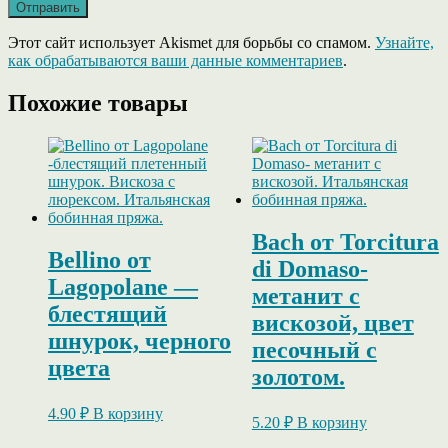
Этот сайт использует Akismet для борьбы со спамом.
Узнайте,
как обрабатываются ваши данные комментариев
.
Похожие товары
Bach от Torcitura
Bellino от
di Domaso-
Lagopolane —
метанит с
блестящий
вискозой, цвет
шнурок, черного
песочный с
цвета
золотом.
4.90
₽
В корзину
5.20
₽
В корзину