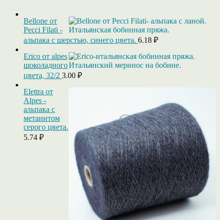
Bellone от
Pecci Filati -
альпака с шерстью, синего цвета.
6.18
₽
Erico от alpes
шоколадного
цвета, 32/2
3.00
₽
Elettra от
Alpes -
альпака c
метанитом
серого цвета.
5.74
₽