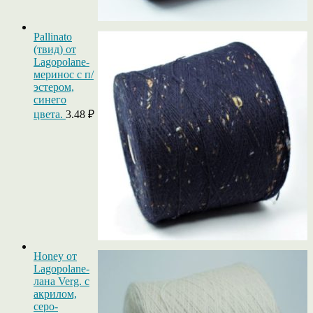
Pallinato
(твид) от
Lagopolane-
меринос с п/
эстером,
синего
цвета.
3.48
₽
Honey от
Lagopolane-
лана Verg. с
акрилом,
серо-