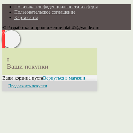
Политика конфиденциальности и оферта
Пользовательское соглашение
Карта сайта
© Разработка и продвижение filati45@yandex.ru
0
0
Ваши покупки
Ваша корзина пуста
Вернуться в магазин
Продолжить покупки
Close
this
module
Привет! Я Ольга.
Если у Вас возникли вопросы или нужна