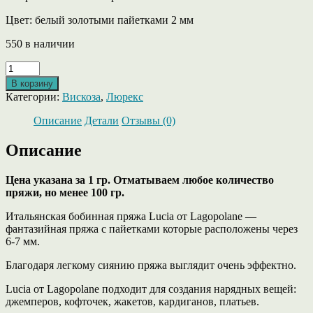
Цвет: белый золотыми пайетками 2 мм
550 в наличии
Количество
товара
В корзину
Lucia
Категории:
Вискоза
,
Люрекс
от
Lagopolane
Описание
Детали
Отзывы (0)
цвет
белый
Описание
с
золотыми
Цена указана за 1 гр. Отматываем любое количество
пайетками
пряжи, но менее 100 гр.
2
мм.
Итальянская бобинная пряжа Lucia от Lagopolane —
фантазийная пряжа с пайетками которые расположены через
6-7 мм.
Благодаря легкому сиянию пряжа выглядит очень эффектно.
Lucia от Lagopolane подходит для создания нарядных вещей:
джемперов, кофточек, жакетов, кардиганов, платьев.