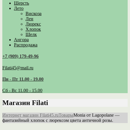
Шерсть
Лето
Вискоза
Лен
Люрекс
Хлопок
Шелк
Ангора
Распродажа
+7 (909) 179‑49-96
Filati45@mail.ru
Пн - Пт 11.00 - 19.00
Сб - Вс 11.00 - 15.00
Магазин Filati
Интернет магазин Filati45.ru
Товары
Monia от Lagopolane —
фантазийный хлопок с люрексом цвета античной розы.