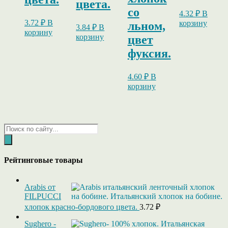
цвета.
со
4.32
₽
В
3.72
₽
В
корзину
льном,
3.84
₽
В
корзину
корзину
цвет
фуксия.
4.60
₽
В
корзину
Поиск
товаров
Рейтинговые товары
Arabis от
FILPUCCI
хлопок красно-бордового цвета.
3.72
₽
Sughero -