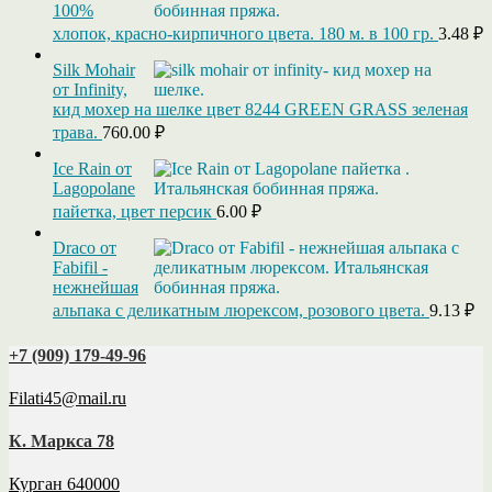
100%
хлопок, красно-кирпичного цвета. 180 м. в 100 гр.
3.48
₽
Silk Mohair
от Infinity,
кид мохер на шелке цвет 8244 GREEN GRASS зеленая
трава.
760.00
₽
Ice Rain от
Lagopolane
пайетка, цвет персик
6.00
₽
Draco от
Fabifil -
нежнейшая
альпака с деликатным люрексом, розового цвета.
9.13
₽
+7 (909) 179‑49-96
Filati45@mail.ru
К. Маркса 78
Курган 640000