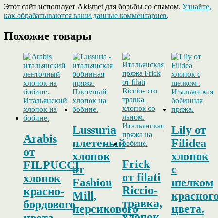
Этот сайт использует Akismet для борьбы со спамом.
Узнайте,
как обрабатываются ваши данные комментариев
.
Похожие товары
Lussuria
Lily от
Arabis
плетеный
Filidea
от
хлопок
хлопок
Frick
FILPUCCI
от
с
от filati
хлопок
Fashion
шелком
Riccio-
красно-
Mill,
красног
травка,
бордового
персикового
цвета.
хлопок
цвета.