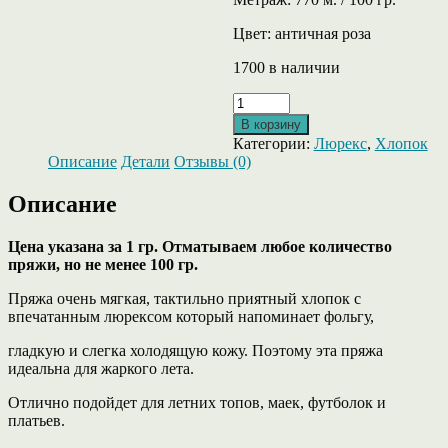
Цвет: античная роза
1700 в наличии
Количество
товара
В корзину
Monia
Категории:
Люрекс
,
Хлопок
от
Описание
Детали
Отзывы (0)
Lagopolane
-
Описание
фантазийный
хлопок
с
Цена указана за 1 гр. Отматываем любое количество
люрексом
пряжи, но не менее 100 гр.
цвета
Пряжа очень мягкая, тактильно приятный хлопок с
античной
впечатанным люрексом который напоминает фольгу,
розы.
гладкую и слегка холодящую кожу. Поэтому эта пряжа
идеальна для жаркого лета.
Отлично подойдет для летних топов, маек, футболок и
платьев.