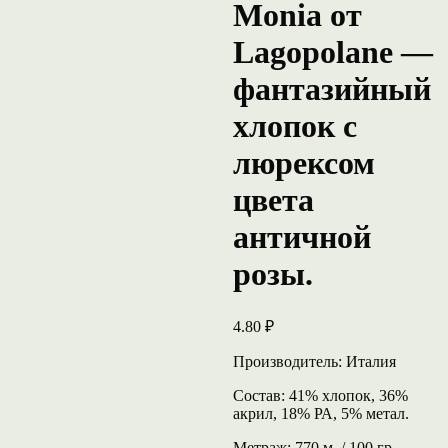
Monia от
Lagopolane —
фантазийный
хлопок с
люрексом
цвета
античной
розы.
4.80
₽
Производитель: Италия
Состав: 41% хлопок, 36%
акрил, 18% РА, 5% метал.
Метраж: 770 м. / 100 гр.