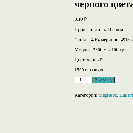
черного цвета
8.10
₽
Производитель: Италия
Состав: 49% меринос, 49% с
Метраж: 2500 м. / 100 гр.
Цвет: черный
1500 в наличии
Количество
В корзину
товара
Saxy
Pailetes
Категории:
Меринос
,
Пайет
микро
пайетка
на
мериносе,
черного
цвета.