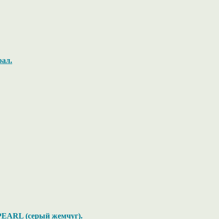
рал.
Y PEARL (серый жемчуг).