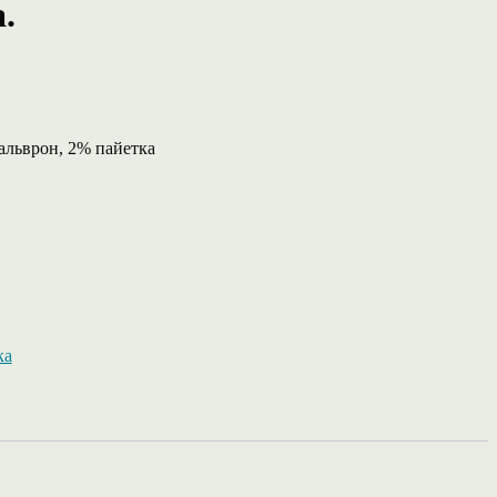
.
альврон, 2% пайетка
ка