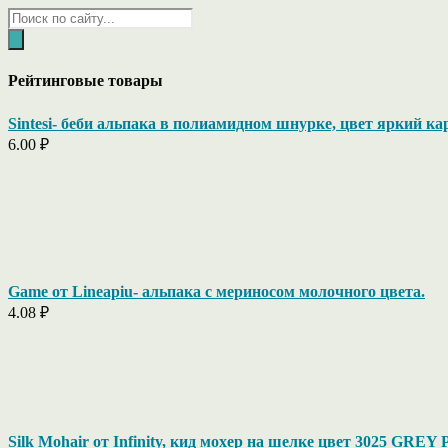
Поиск
товаров
Рейтинговые товары
Sintesi- беби альпака в полиамидном шнурке, цвет яркий ка
6.00
₽
Game от Lineapiu- альпака c мериносом молочного цвета.
4.08
₽
Silk Mohair от Infinity, кид мохер на шелке цвет 3025 GRE