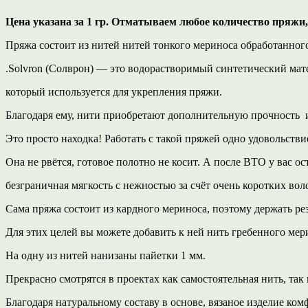
Цена указана за 1 гр. Отматываем любое количество пряжи, 
Пряжа состоит из нитей нитей тонкого мериноса обработанного
.Solvron (Солврон) — это водорастворимый синтетический мат
который используется для укрепления пряжи.
Благодаря ему, нити приобретают дополнительную прочность и
Это просто находка! Работать с такой пряжей одно удовольстви
Она не рвётся, готовое полотно не косит. А после ВТО у вас ос
безграничная мягкость с нежностью за счёт очень коротких вол
Сама пряжа состоит из кардного мериноса, поэтому держать рез
Для этих целей вы можете добавить к ней нить гребенного мери
На одну из нитей нанизаны пайетки 1 мм.
Прекрасно смотрятся в проектах как самостоятельная нить, так
Благодаря натуральному составу в основе, вязаное изделие ком