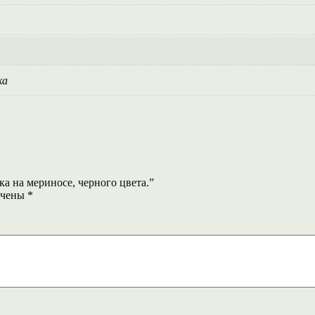
ка
ка на мериносе, черного цвета.”
ечены
*