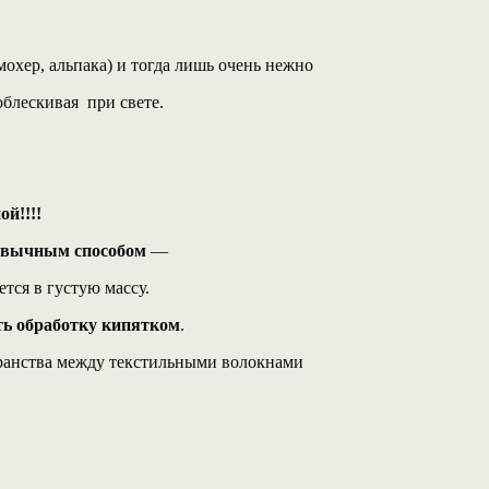
охер, альпака) и тогда лишь очень нежно
облескивая при свете.
й!!!!
ривычным способом
—
ется в густую массу.
ть обработку кипятком
.
транства между текстильными волокнами