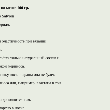
но менее 100 гр.
 Salvron
ериал,
 эластичность при вязании.
е.
таётся только натуральный состав и
окон мериноса.
инку, косы и араны она не будет.
носа или, например, эластана в тон.
 и дополнительная.
фортно в носке.