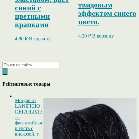
твидовым
синий с
эффектом синего
цветными
цвета.
крапками
4.30
₽
В корзину
4.80
₽
В корзину
Поиск
товаров
Рейтинговые товары
Morgan от
LANIFICIO
DEL’OLIVO
—
фантазийная
шерсть с
вискозой, т.