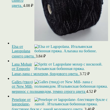
синего
цвета.
4.08
₽
Elsa от
Lagopolana
синего цвета.
3.84
₽
Lana Mohair
от Emporio
Lanar-лана с мохером, бордового цвета.
3.72
₽
Galles (твид)
от New Mill-
меринос с полиамидом, темно серого цвета
4.52
₽
Penelope от
lagopolane-
блестящее букле с ланой молочного цвета.
3.40
₽