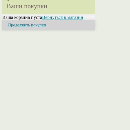
Ваши покупки
Ваша корзина пуста
Вернуться в магазин
Продолжить покупки
Close
this
module
Привет! Я Ольга.
Если у Вас возникли вопросы или нужна
консультация свяжитесь со мной. Я помогу
разобраться в ассортименте, расскажу о
свойствах пряжи, ее составах и расцветках.
Помогу оформить заказ или приму его лично.
НАШИ КОНТАКТЫ