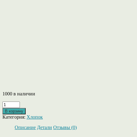
1000 в наличии
Количество
товара
В корзину
Bistro
Категория:
Хлопок
от
Filatura
Описание
Детали
Отзывы (0)
Alma
SRL