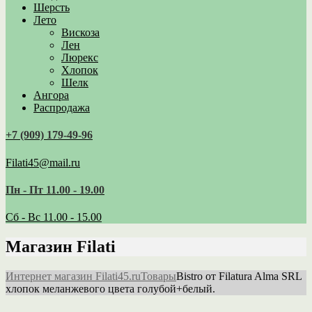
Шерсть
Лето
Вискоза
Лен
Люрекс
Хлопок
Шелк
Ангора
Распродажа
+7 (909) 179‑49-96
Filati45@mail.ru
Пн - Пт 11.00 - 19.00
Сб - Вс 11.00 - 15.00
Магазин Filati
Интернет магазин Filati45.ru
Товары
Bistro от Filatura Alma SRL
хлопок меланжевого цвета голубой+белый.