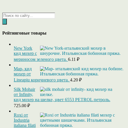
Поиск
товаров
Рейтинговые товары
New York
кид мохер с
мериносом зеленого цвета.
6.11
₽
Map- кид
мохер от
Lineapiu коричневого цвета.
4.20
₽
Silk Mohair
от Infinity,
кид мохер на шелке, цвет 6553 PETROL петроль.
725.00
₽
Roxi от
Industria
italiana filati