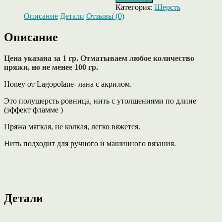
Honey
Категория:
Шерсть
от
Описание
Детали
Отзывы (0)
Lagopolane-
лана
Описание
Verg.
с
акрилом,
Цена указана за 1 гр. Отматываем любое количество
цвет
пряжи, но не менее 100 гр.
яркий
Honey от Lagopolane- лана с акрилом.
персик.
Это полушерсть ровница, нить с утолщениями по длине
(эффект фламме )
Пряжа мягкая, не колкая, легко вяжется.
Нить подходит для ручного и машинного вязания.
Детали