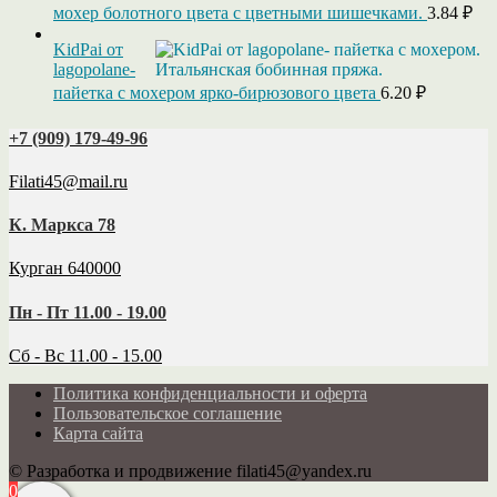
мохер болотного цвета с цветными шишечками.
3.84
₽
KidPai от
lagopolane-
пайетка с мохером ярко-бирюзового цвета
6.20
₽
+7 (909) 179‑49-96
Filati45@mail.ru
К. Маркса 78
Курган 640000
Пн - Пт 11.00 - 19.00
Сб - Вс 11.00 - 15.00
Политика конфиденциальности и оферта
Пользовательское соглашение
Карта сайта
© Разработка и продвижение filati45@yandex.ru
0