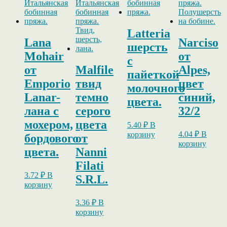
Latteria
Lana
Narciso
шерсть
Mohair
от
с
от
Malfile
Alpes,
пайеткой
Emporio
твид
цвет
молочного
Lanar-
темно
синий,
цвета.
лана с
серого
32/2
мохером,
цвета
5.40
₽
В
4.04
₽
В
корзину
бордового
от
корзину
цвета.
Nanni
Filati
3.72
₽
В
S.R.L.
корзину
3.36
₽
В
корзину