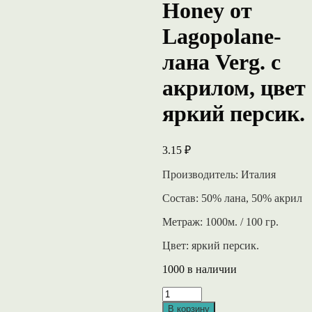
Honey от
Lagopolane-
лана Verg. с
акрилом, цвет
яркий персик.
3.15
₽
Производитель: Италия
Состав: 50% лана, 50% акрил
Метраж: 1000м. / 100 гр.
Цвет: яркий персик.
1000 в наличии
Количество
товара
В корзину