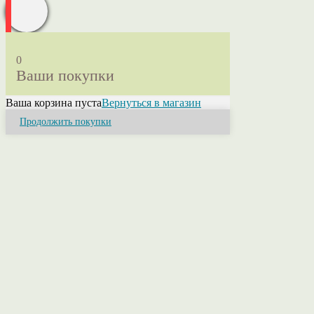
0
Ваши покупки
Ваша корзина пуста
Вернуться в магазин
Продолжить покупки
Close
this
module
Привет! Я Ольга.
Если у Вас возникли вопросы или нужна
консультация свяжитесь со мной. Я помогу
разобраться в ассортименте, расскажу о
свойствах пряжи, ее составах и расцветках.
Помогу оформить заказ или приму его лично.