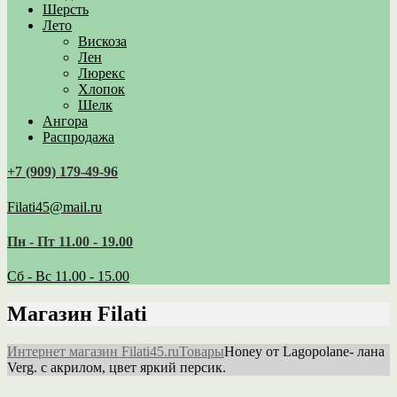
Шерсть
Лето
Вискоза
Лен
Люрекс
Хлопок
Шелк
Ангора
Распродажа
+7 (909) 179‑49-96
Filati45@mail.ru
Пн - Пт 11.00 - 19.00
Сб - Вс 11.00 - 15.00
Магазин Filati
Интернет магазин Filati45.ru
Товары
Honey от Lagopolane- лана
Verg. с акрилом, цвет яркий персик.