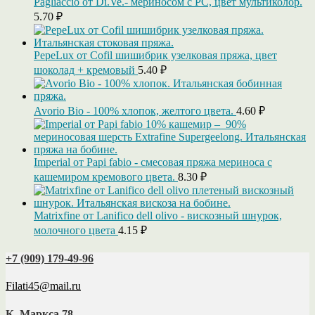
Pagliaccio от Di.Ve.- мериносом с РС, цвет мультиколор.
5.70
₽
PepeLux от Cofil шишибрик узелковая пряжа, цвет
шоколад + кремовый
5.40
₽
Avorio Bio - 100% хлопок, желтого цвета.
4.60
₽
Imperial от Papi fabio - смесовая пряжа мериноса с
кашемиром кремового цвета.
8.30
₽
Matrixfine от Lanifico dell olivo - вискозный шнурок,
молочного цвета
4.15
₽
+7 (909) 179‑49-96
Filati45@mail.ru
К. Маркса 78