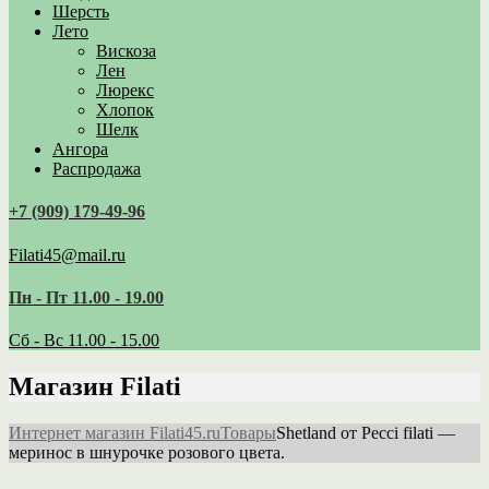
Шерсть
Лето
Вискоза
Лен
Люрекс
Хлопок
Шелк
Ангора
Распродажа
+7 (909) 179‑49-96
Filati45@mail.ru
Пн - Пт 11.00 - 19.00
Сб - Вс 11.00 - 15.00
Магазин Filati
Интернет магазин Filati45.ru
Товары
Shetland от Pecci filati —
меринос в шнурочке розового цвета.