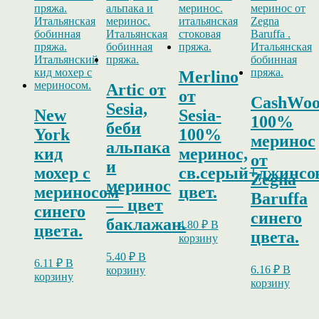
Merlino
Artic от
от
CashWoo
Sesia,
New
Sesia-
100%
беби
York
100%
меринос
альпака
кид
меринос,
от
и
мохер с
св.серый+джинс
Zegna
меринос
мериносом
цвет.
Baruffa
— цвет
синего
синего
баклажан.
4.80
₽
В
цвета.
цвета.
корзину
5.40
₽
В
6.11
₽
В
6.16
₽
В
корзину
корзину
корзину