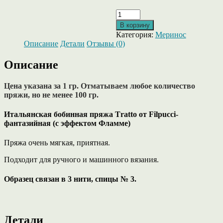
Количество
товара
В корзину
Тratto
Категория:
Меринос
от
Описание
Детали
Отзывы (0)
Filpucci
меринос
Описание
с
ПА
,
Цена указана за 1 гр. Отматываем любое количество
шоколадно-
пряжи, но не менее 100 гр.
сиреневого
цвета.
Итальянская бобинная пряжа Тratto от Filpucci-
фантазийная (с эффектом Фламме)
Пряжа очень мягкая, приятная.
Подходит для ручного и машинного вязания.
Образец связан в 3 нити, спицы № 3.
Детали