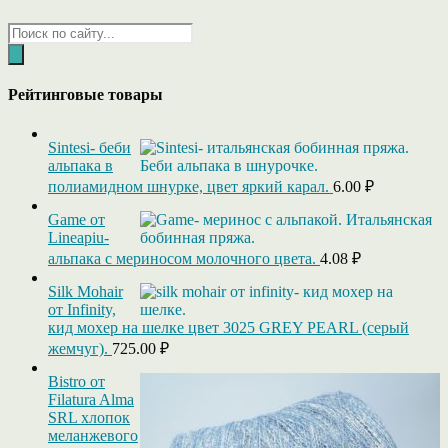
Поиск
товаров
Рейтинговые товары
Sintesi- беби
альпака в
полиамидном шнурке, цвет яркий карал.
6.00
₽
Game от
Lineapiu-
альпака c мериносом молочного цвета.
4.08
₽
Silk Mohair
от Infinity,
кид мохер на шелке цвет 3025 GREY PEARL (серый
жемчуг).
725.00
₽
Bistro от
Filatura Alma
SRL хлопок
меланжевого