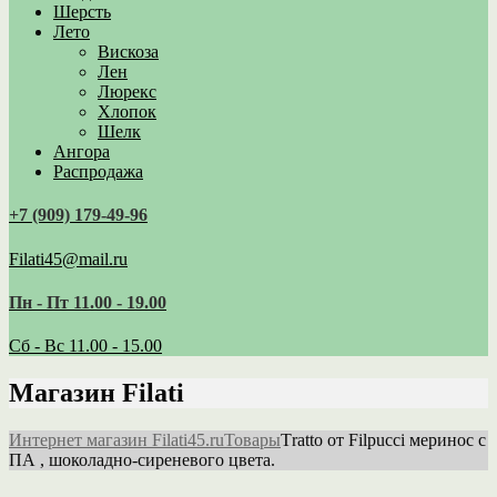
Шерсть
Лето
Вискоза
Лен
Люрекс
Хлопок
Шелк
Ангора
Распродажа
+7 (909) 179‑49-96
Filati45@mail.ru
Пн - Пт 11.00 - 19.00
Сб - Вс 11.00 - 15.00
Магазин Filati
Интернет магазин Filati45.ru
Товары
Тratto от Filpucci меринос с
ПА , шоколадно-сиреневого цвета.