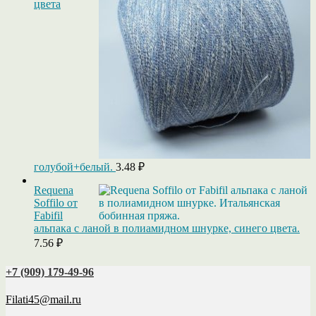
цвета
голубой+белый.
3.48
₽
Requena
Soffilo от
Fabifil
альпака с ланой в полиамидном шнурке, синего цвета.
7.56
₽
+7 (909) 179‑49-96
Filati45@mail.ru