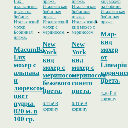
Map-
кид
New
New
MacumBa
мохер
York
York
Lux
от
кид
кид
мохер с
Lineapiu
мохер с
мохер с
альпака
коричне
мериносом
мериносом
и
цвета.
бежевого
синего
люрексом,
цвета.
цвета.
4.20
₽
В
цвет
корзину
пудры.
6.11
₽
В
6.11
₽
В
корзину
корзину
820 м. в
100 гр.