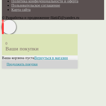
Политика конфиденциальности и оферта
Пользовательское соглашение
Карта сайта
© Разработка и продвижение filati45@yandex.ru
0
0
Ваши покупки
Ваша корзина пуста
Вернуться в магазин
Продолжить покупки
Close
this
module
Привет! Я Ольга.
Если у Вас возникли вопросы или нужна