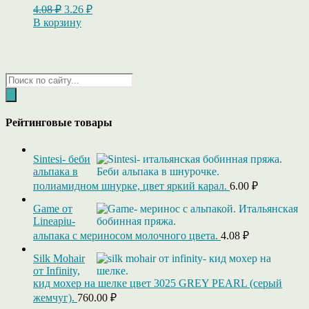
Первоначальная
Текущая
4.08
₽
3.26
₽
цена
цена:
В корзину
составляла
3.26 ₽.
4.08 ₽.
Поиск
товаров
Рейтинговые товары
Sintesi- беби
альпака в
полиамидном шнурке, цвет яркий карал.
6.00
₽
Game от
Lineapiu-
альпака c мериносом молочного цвета.
4.08
₽
Silk Mohair
от Infinity,
кид мохер на шелке цвет 3025 GREY PEARL (серый
жемчуг).
760.00
₽