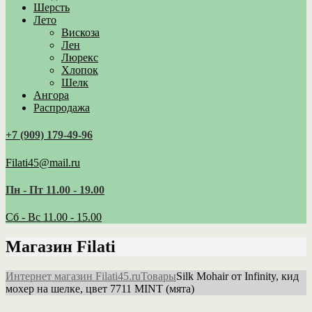
Шерсть
Лето
Вискоза
Лен
Люрекс
Хлопок
Шелк
Ангора
Распродажа
+7 (909) 179‑49-96
Filati45@mail.ru
Пн - Пт 11.00 - 19.00
Сб - Вс 11.00 - 15.00
Магазин Filati
Интернет магазин Filati45.ru
Товары
Silk Mohair от Infinity, кид
мохер на шелке, цвет 7711 MINT (мята)