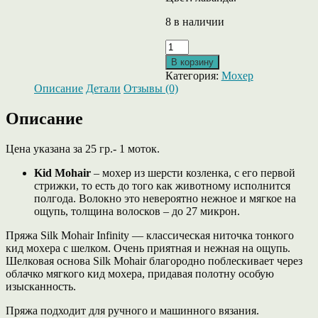
8 в наличии
Количество
товара
В корзину
Silk
Категория:
Мохер
Mohair
Описание
Детали
Отзывы (0)
от
Infinity,
Описание
кид
мохер
на
Цена указана за 25 гр.- 1 моток.
шелке,
Kid Mohair
– мохер из шерсти козленка, с его первой
цвет
стрижки, то есть до того как животному исполнится
5834
полгода. Волокно это невероятно нежное и мягкое на
LAVENDER
ощупь, толщина волосков – до 27 микрон.
(лаванда).
Пряжа Silk Mohair Infinity — классическая ниточка тонкого
кид мохера с шелком. Очень приятная и нежная на ощупь.
Шелковая основа Silk Mohair благородно поблескивает через
облачко мягкого кид мохера, придавая полотну особую
изысканность.
Пряжа подходит для ручного и машинного вязания.