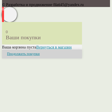
© Разработка и продвижение filati45@yandex.ru
0
0
Ваши покупки
Ваша корзина пуста
Вернуться в магазин
Продолжить покупки
Close
this
module
Привет! Я Ольга.
Если у Вас возникли вопросы или нужна
консультация свяжитесь со мной. Я помогу
разобраться в ассортименте, расскажу о
свойствах пряжи, ее составах и расцветках.