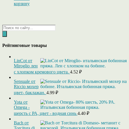
корзину
Поиск
товаров
Рейтинговые товары
LinCot от
Miroglio лен
с хлопком кремового цвета.
4.52
₽
Sensuale от
Riccio мохер
цвет- баклажан.
4.99
₽
Yota от
Omega -
шерсть с РА, цвет - водная синь
4.40
₽
Bach от
Torcitura di