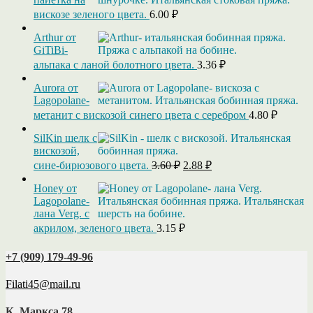
вискозе зеленого цвета.
6.00
₽
Arthur от
GiTiBi-
альпака с ланой болотного цвета.
3.36
₽
Aurora от
Lagopolane-
метанит с вискозой синего цвета с серебром
4.80
₽
SilKin шелк с
вискозой,
Первоначальная
Текущая
сине-бирюзового цвета.
3.60
₽
2.88
₽
цена
цена:
составляла
Honey от
2.88 ₽.
Lagopolane-
3.60 ₽.
лана Verg. с
акрилом, зеленого цвета.
3.15
₽
+7 (909) 179‑49-96
Filati45@mail.ru
К. Маркса 78