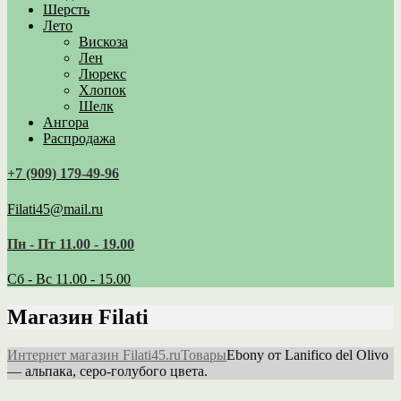
Шерсть
Лето
Вискоза
Лен
Люрекс
Хлопок
Шелк
Ангора
Распродажа
+7 (909) 179‑49-96
Filati45@mail.ru
Пн - Пт 11.00 - 19.00
Сб - Вс 11.00 - 15.00
Магазин Filati
Интернет магазин Filati45.ru
Товары
Ebony от Lanifico del Olivo
— альпака, серо-голубого цвета.