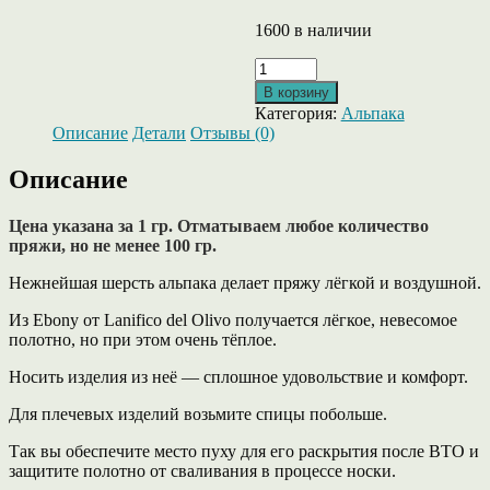
1600 в наличии
Количество
товара
В корзину
Ebony
Категория:
Альпака
от
Описание
Детали
Отзывы (0)
Lanifico
del
Описание
Olivo
-
альпака,
Цена указана за 1 гр. Отматываем любое количество
серо-
пряжи, но не менее 100 гр.
голубого
Нежнейшая шерсть альпака делает пряжу лёгкой и воздушной.
цвета.
Из Ebony от Lanifico del Olivo получается лёгкое, невесомое
полотно, но при этом очень тёплое.
Носить изделия из неё — сплошное удовольствие и комфорт.
Для плечевых изделий возьмите спицы побольше.
Так вы обеспечите место пуху для его раскрытия после ВТО и
защитите полотно от сваливания в процессе носки.