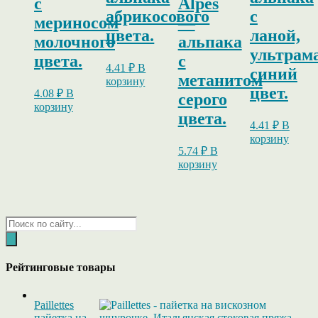
c
Alpes
абрикосового
с
мериносом
—
цвета.
ланой,
молочного
альпака
ультрам
цвета.
c
4.41
₽
В
синий
метанитом
корзину
цвет.
4.08
₽
В
серого
корзину
цвета.
4.41
₽
В
корзину
5.74
₽
В
корзину
Поиск
товаров
Рейтинговые товары
Paillettes
пайетка на