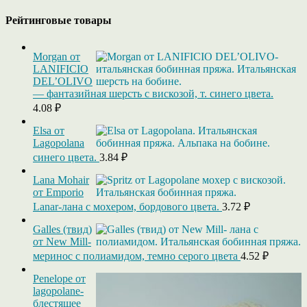
Рейтинговые товары
Morgan от
LANIFICIO
DEL’OLIVO
— фантазийная шерсть с вискозой, т. синего цвета.
4.08
₽
Elsa от
Lagopolana
синего цвета.
3.84
₽
Lana Mohair
от Emporio
Lanar-лана с мохером, бордового цвета.
3.72
₽
Galles (твид)
от New Mill-
меринос с полиамидом, темно серого цвета
4.52
₽
Penelope от
lagopolane-
блестящее