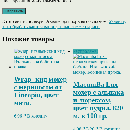
последующих моих комментариев.
Этот сайт использует Akismet для борьбы со спамом.
Узнайте,
как обрабатываются ваши данные комментариев
.
Похожие товары
Распродажа!
Wrap- кид мохер
MacumBa Lux
c мериносом от
мохер с альпака
Lineapiu, цвет
и люрексом,
мята.
цвет пудры. 820
м. в 100 гр.
6.96
₽
В корзину
Первоначальная
Текущая
4.08
₽
3.26
₽
В корзину