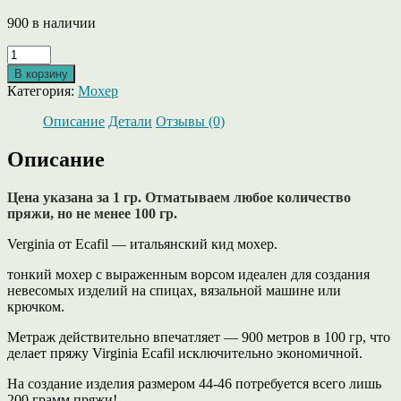
900 в наличии
Количество
товара
В корзину
Verginia
Категория:
Мохер
от
Ecafil
Описание
Детали
Отзывы (0)
кид
мохер,
Описание
цвет
черного
Цена указана за 1 гр. Отматываем любое количество
моря
пряжи, но не менее 100 гр.
Verginia от Ecafil — итальянский кид мохер.
тонкий мохер с выраженным ворсом идеален для создания
невесомых изделий на спицах, вязальной машине или
крючком.
Метраж действительно впечатляет — 900 метров в 100 гр, что
делает пряжу Virginia Ecafil исключительно экономичной.
На создание изделия размером 44-46 потребуется всего лишь
200 грамм пряжи!