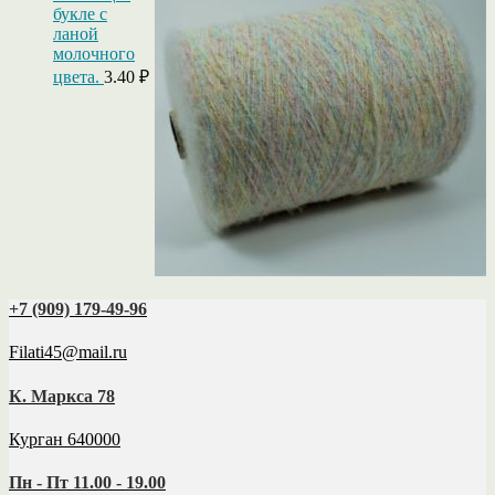
букле с
ланой
молочного
цвета.
3.40
₽
+7 (909) 179‑49-96
Filati45@mail.ru
К. Маркса 78
Курган 640000
Пн - Пт 11.00 - 19.00