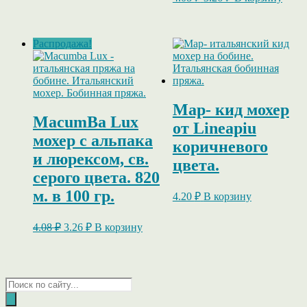
цена
цена:
составляла
3.26 ₽.
4.08 ₽.
Распродажа!
Map- кид мохер
MacumBa Lux
от Lineapiu
мохер с альпака
коричневого
и люрексом, св.
цвета.
серого цвета. 820
м. в 100 гр.
4.20
₽
В корзину
Первоначальная
Текущая
4.08
₽
3.26
₽
В корзину
цена
цена:
составляла
3.26 ₽.
4.08 ₽.
Поиск
товаров