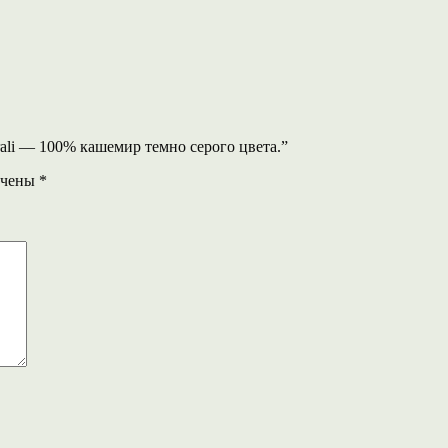
turali — 100% кашемир темно серого цвета.”
ечены
*