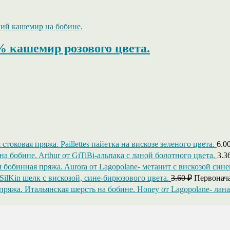
00% кашемир розового цвета.
Paillettes пайетка на вискозе зеленого цвета.
6.0
Arthur от GiTiBi-альпака с ланой болотного цвета.
3.3
Aurora от Lagopolane- метанит с вискозой сине
SilKin шелк с вискозой, сине-бирюзового цвета.
3.60
₽
Первонача
Honey от Lagopolane- лана