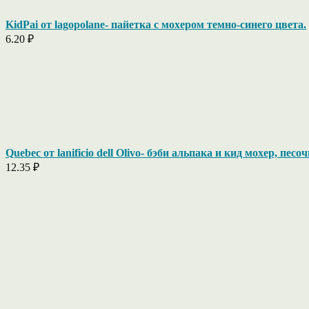
KidPai от lagopolane- пайетка с мохером темно-синего цвета.
6.20
₽
Quebec от lanificio dell Olivo- бэби альпака и кид мохер, песо
12.35
₽