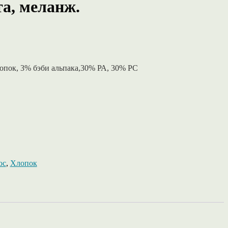
та, меланж.
опок, 3% бэби альпака,30% РА, 30% РС
ос
,
Хлопок