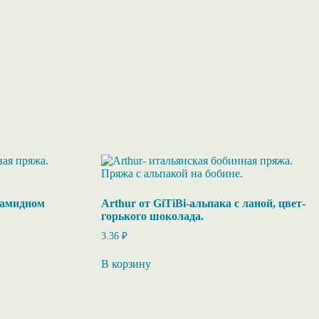
лиамидном
Arthur от GiTiBi-альпака с ланой, цвет-
горького шоколада.
3.36
₽
В корзину