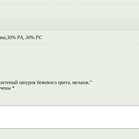
пака,30% РА, 30% РС
i плетеный шнурок бежевого цвета, меланж.”
ечены
*