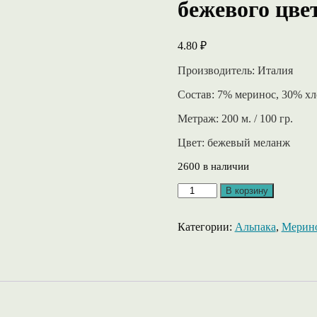
бежевого цве
4.80
₽
Производитель: Италия
Состав: 7% меринос, 30% хл
Метраж: 200 м. / 100 гр.
Цвет: бежевый меланж
2600 в наличии
Количество
В корзину
товара
Recy
wool
Категории:
Альпака
,
Мерин
от
Pinori
filati
плетеный
шнурок
бежевого
цвета,