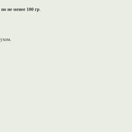
меланж.
но не менее 100 гр
.
пухом.