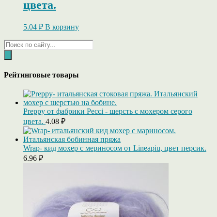
цвета.
5.04
₽
В корзину
Поиск
товаров
Рейтинговые товары
Preppy от фабрики Pecci - шерсть с мохером серого
цвета.
4.08
₽
Wrap- кид мохер c мериносом от Lineapiu, цвет персик.
6.96
₽