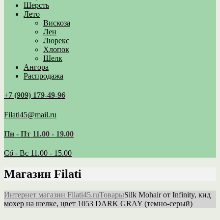
Шерсть
Лето
Вискоза
Лен
Люрекс
Хлопок
Шелк
Ангора
Распродажа
+7 (909) 179‑49-96
Filati45@mail.ru
Пн - Пт 11.00 - 19.00
Сб - Вс 11.00 - 15.00
Магазин Filati
Интернет магазин Filati45.ru
Товары
Silk Mohair от Infinity, кид
мохер на шелке, цвет 1053 DARK GRAY (темно-серый)