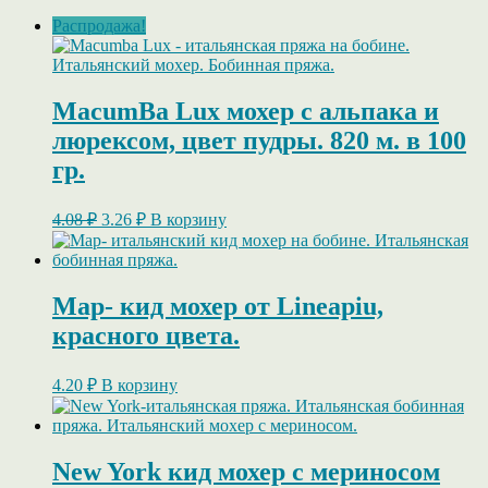
Распродажа!
MacumBa Lux мохер с альпака и
люрексом, цвет пудры. 820 м. в 100
гр.
Первоначальная
Текущая
4.08
₽
3.26
₽
В корзину
цена
цена:
составляла
3.26 ₽.
4.08 ₽.
Map- кид мохер от Lineapiu,
красного цвета.
4.20
₽
В корзину
New York кид мохер с мериносом