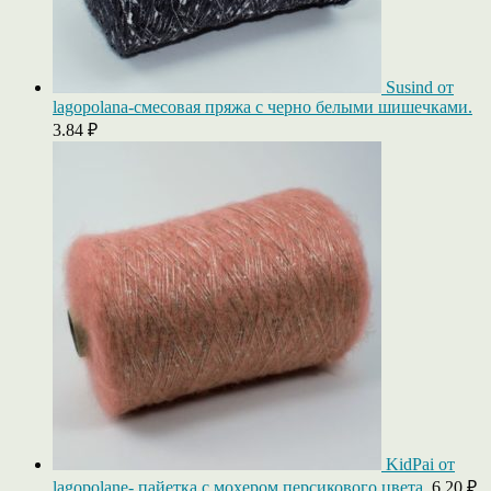
Susind от
lagopolana-смесовая пряжа с черно белыми шишечками.
3.84
₽
KidPai от
lagopolane- пайетка с мохером персикового цвета.
6.20
₽