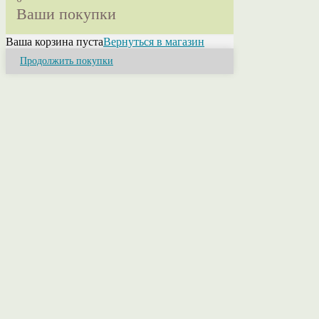
Ваши покупки
Ваша корзина пуста
Вернуться в магазин
Продолжить покупки
Close
this
module
Привет! Я Ольга.
Если у Вас возникли вопросы или нужна
консультация свяжитесь со мной. Я помогу
разобраться в ассортименте, расскажу о
свойствах пряжи, ее составах и расцветках.
Помогу оформить заказ или приму его лично.
НАШИ КОНТАКТЫ