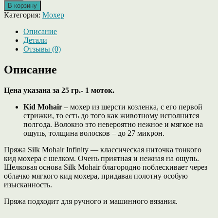
товара
В корзину
Silk
Категория:
Мохер
Mohair
от
Описание
Infinity,
Детали
кид
Отзывы (0)
мохер
на
Описание
шелке,
цвет
Цена указана за 25 гр.- 1 моток.
1053
DARK
Kid Mohair
– мохер из шерсти козленка, с его первой
GRAY
стрижки, то есть до того как животному исполнится
(темно-
полгода. Волокно это невероятно нежное и мягкое на
серый)
ощупь, толщина волосков – до 27 микрон.
Пряжа Silk Mohair Infinity — классическая ниточка тонкого
кид мохера с шелком. Очень приятная и нежная на ощупь.
Шелковая основа Silk Mohair благородно поблескивает через
облачко мягкого кид мохера, придавая полотну особую
изысканность.
Пряжа подходит для ручного и машинного вязания.